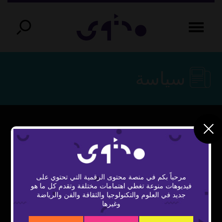
سياسة
This
The Video Cloud video was not found.
is
Close
a
Error Code:
Modal
modal
window.
مرحباً بكم في منصة محتوى الرقمية التي تحتوي على
VIDEO_CLOUD_ERR_VIDEO_NOT_FOUND
Dialog
فيديوهات منوعة تغطي اهتمامات مختلفة وتقدم كل ما هو
جديد في العلوم والتكنولوجيا والثقافة والفن والرياضة
Session ID:
2026-08-07:e7507c02ca4760514c237cc2
وغيرها
Player Element ID:
vidbcove