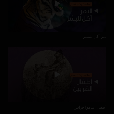
نمر آكل للبشر
أطفال قدموا قرابين