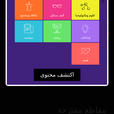
OK
علوم وتكنولوجيا
لايف ستايل
ثقافة ومجتمع
قمة المعرفة 2018.. نحو اقتصاد مستدام
5 ديسمبر 2018
ثقافة ومجتمع
شارك
إبداعات
رياضة
سياسة
تنظم مؤسسة محمد بن راشد آل مكتوم للمعرفة "قمة المعرفة"،
تحث شعار "الشباب ومستقبل اقتصاد المعرفة"، تحت رعاية
صاحب السمو الشيخ محمد بن راشد آل مكتوم، نائب رئيس الدولة
همم
رئيس مجلس الوزراء حاكم دبي "رعاه الله"، وتوجيهات سمو
الشيخ أحمد بن محمد بن راشد آل مكتوم، رئيس المؤسسة. وذلك
اكتشف محتوى
خلال الفترة من 5 وحتى 6 ديسمبر المقبل في مركز دبي التجاري
العالمي.
مقاطع مقترحة