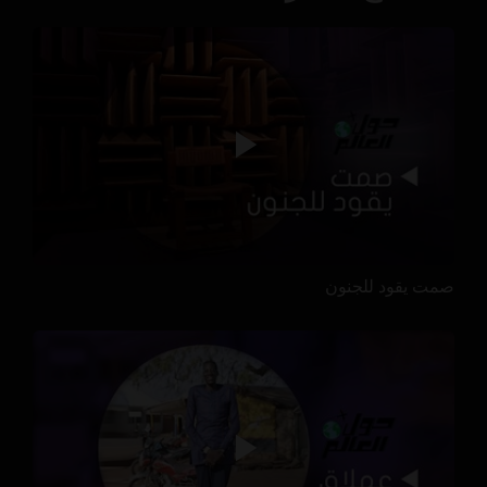
صمت يقود للجنون