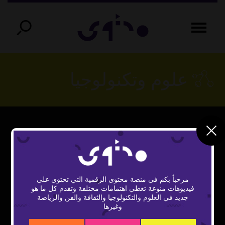
علوم وتكنولوجيا
This
The Video Cloud video was not found.
is
Close
a
Error Code:
Modal
modal
window.
مرحباً بكم في منصة محتوى الرقمية التي تحتوي على
VIDEO_CLOUD_ERR_VIDEO_NOT_FOUND
Dialog
فيديوهات منوعة تغطي اهتمامات مختلفة وتقدم كل ما هو
جديد في العلوم والتكنولوجيا والثقافة والفن والرياضة
Session ID:
2026-08-07:b3647620735baef53e5131fc
وغيرها
Player Element ID:
vidbcove