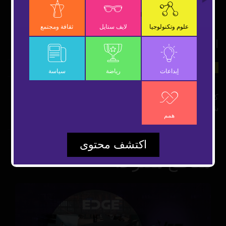
OK
علوم وتكنولوجيا
لايف ستايل
ثقافة ومجتمع
العناكب تنتج حليب أفضل من الأبقار!
9 ديسمبر 2018
علوم وتكنولوجيا
شارك
إبداعات
رياضة
سياسة
كشفت دراسة حديثة أن العناكب هي الأخرى يمكنها إنتاج سوائل
شبيهة بالحليب، بل وأفضل منه في القيمة الغذائية.
همم
اكتشف محتوى
مقاطع مقترحة