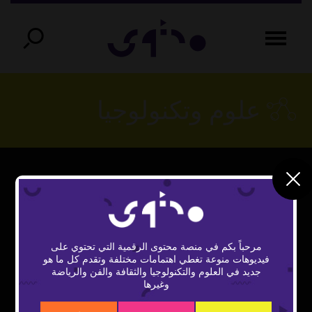
علوم وتكنولوجيا
This
The Video Cloud video was not found.
is
Close
a
Error Code:
Modal
modal
مرحباً بكم في منصة محتوى الرقمية التي تحتوي على
window.
VIDEO_CLOUD_ERR_VIDEO_NOT_FOUND
Dialog
فيديوهات منوعة تغطي اهتمامات مختلفة وتقدم كل ما هو
جديد في العلوم والتكنولوجيا والثقافة والفن والرياضة
Session ID:
2026-08-06:bbc7775f9ca5a49b9f3dd570
وغيرها
Player Element ID:
vidbcove