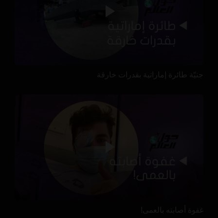
جنيّة طائرة إماراتية بقدرات خارقة
غفوة أصابته بالعمى!