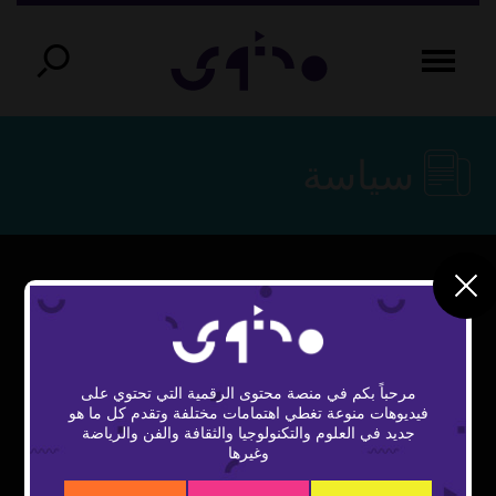
سياسة
This
The Video Cloud video was not found.
is
Close
a
Error Code:
Modal
modal
مرحباً بكم في منصة محتوى الرقمية التي تحتوي على
window.
VIDEO_CLOUD_ERR_VIDEO_NOT_FOUND
Dialog
فيديوهات منوعة تغطي اهتمامات مختلفة وتقدم كل ما هو
جديد في العلوم والتكنولوجيا والثقافة والفن والرياضة
Session ID:
2026-08-06:13eca48b34ef92b3ac5f4b16
وغيرها
Player Element ID:
vidbcove