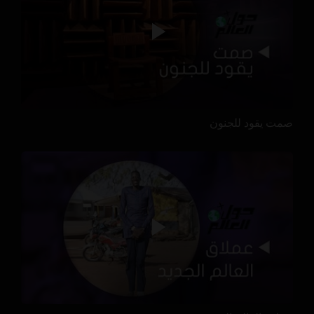
صمت يقود للجنون