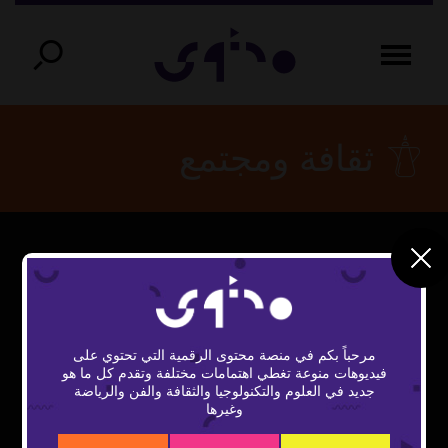
ثقافة ومجتمع
This
The Video Cloud video was not found.
is
Close
a
Error Code:
Modal
modal
مرحباً بكم في منصة محتوى الرقمية التي تحتوي على
window.
VIDEO_CLOUD_ERR_VIDEO_NOT_FOUND
Dialog
فيديوهات منوعة تغطي اهتمامات مختلفة وتقدم كل ما هو
جديد في العلوم والتكنولوجيا والثقافة والفن والرياضة
Session ID:
2026-08-07:e2db6bf41707cef8b9de1fc
Player
وغيرها
Element ID:
vidbcove