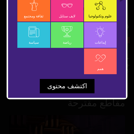
OK
علوم وتكنولوجيا
لايف ستايل
ثقافة ومجتمع
قصة والت ديزني الذي غير العالم
12 ديسمبر 2018
ثقافة ومجتمع
شارك
إبداعات
رياضة
سياسة
من منا لا يعرف أو يسمع بوالت ديزني؟ لكن هل تعرفون قصته
وكيف غير العالم؟ تعرفوا على الإجابة في هذه الحلقة من برنامج
همم
كانفاس.
اكتشف محتوى
مقاطع مقترحة