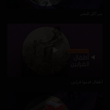
نمر آكل للبشر
أطفال قدموا قرابين