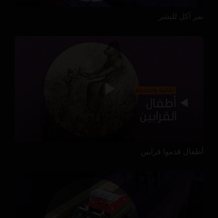
نمر آكل للبشر
أطفال قدموا قرابين