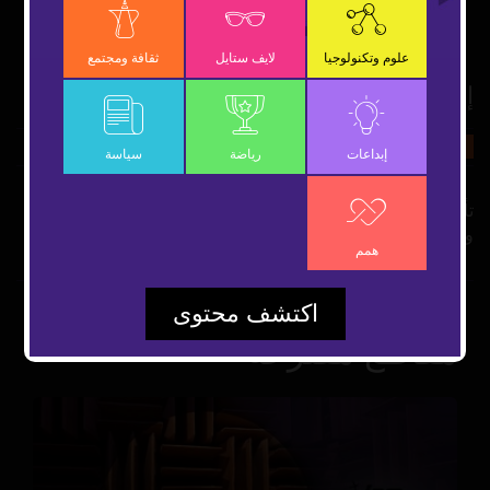
OK
علوم وتكنولوجيا
لايف ستايل
ثقافة ومجتمع
إدمان لعبة ببجي.. كيف يعني؟
12 ديسمبر 2018
ثقافة ومجتمع
شارك
إبداعات
رياضة
سياسة
تأثير لعبة ببجي على المجتمع من جميع الفئات العمرية والتي
وصلت لدرجة الإدمان.
همم
اكتشف محتوى
مقاطع مقترحة