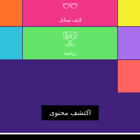
UD_ERR_VIDEO_NOT_FOUND
لايف ستايل
a67ba66e33f52897
Player Element ID:
vidbcove
رياضة
اكتشف محتوى