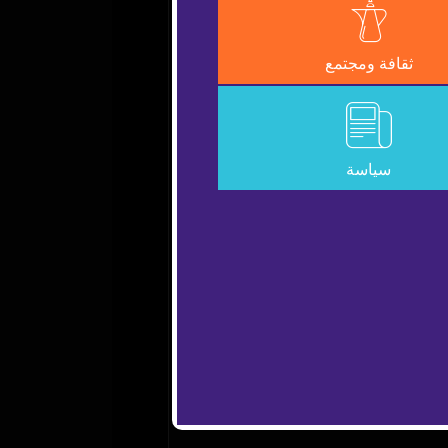
Error Code:
VIDEO_CLO
ثقافة ومجتمع
Session ID:
2026-08-07:de7cab6d
سياسة