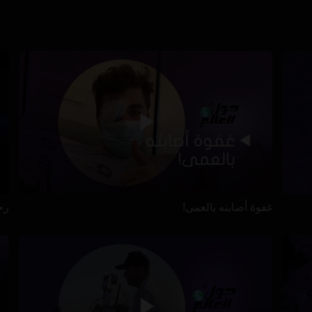
غفوة أصابته بالعمى!
رح