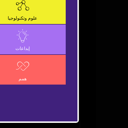
is
a
Close
modal
Modal
علوم وتكنولوجيا
window.
Dialog
إبداعات
همم