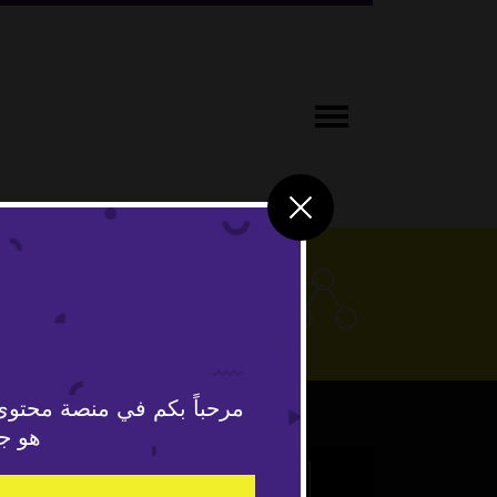
علوم وتكنو
مرحباً بكم في منصة محتوى
هو جد
This