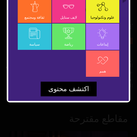
OK
علوم وتكنولوجيا
لايف ستايل
ثقافة ومجتمع
كلمة.. مبادرة حلت مشاكل ألف عام بكلمة
19 ديسمبر 2018
ثقافة ومجتمع
شارك
إبداعات
رياضة
سياسة
رغم عمرها القصير الذي لم يتعد 11 عاماً نجحت مبادرة "كلمة"
التي أطلقها الشيخ محمد بن زايد عام 2007 في ردم الهوة وتحقيق
همم
قفزة في نقل أمهات الكتب الغربية إلى العربية والتصدي لمشكلة
مزمنة عمرها ألف سنة ورفد حركة البحث العلمي في الوطن
العربي بالتزامن مع اليوم العالمي للغة العربية.
اكتشف محتوى
مقاطع مقترحة