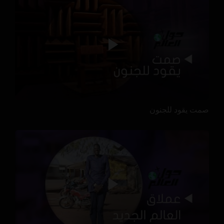
صمت يقود للجنون