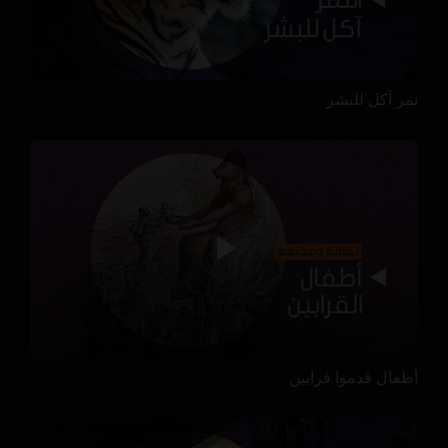
نمر آكل للبشر
أطفال قدموا قرابين