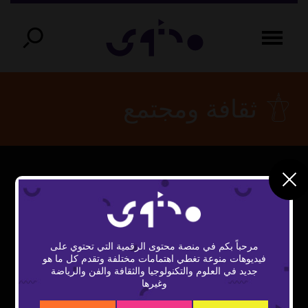
ثقافة ومجتمع
This
The Video Cloud video was not found.
is
Close
a
Error Code:
Modal
modal
window.
مرحباً بكم في منصة محتوى الرقمية التي تحتوي على
VIDEO_CLOUD_ERR_VIDEO_NOT_FOUND
Dialog
فيديوهات منوعة تغطي اهتمامات مختلفة وتقدم كل ما هو
جديد في العلوم والتكنولوجيا والثقافة والفن والرياضة
Session ID:
2026-08-06:71653425b8c8cedf367d71ff
وغيرها
Player Element ID:
vidbcove