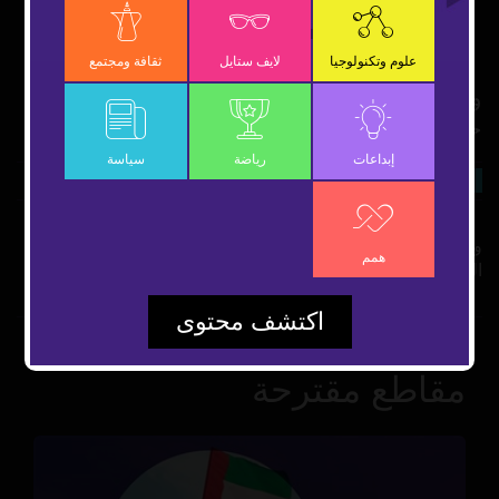
OK
علوم وتكنولوجيا
لايف ستايل
ثقافة ومجتمع
والدة الطفل اليمني المحتضر تصل أمريكا بعد
حصولها على تأشيرة استثنائية
إبداعات
رياضة
سياسة
23 ديسمبر 2018
سياسة
شارك
وصلت الأم اليمنية التي يحتضر ابنها إلى ولاية كاليفورنيا بالولايات
همم
المتحدة لزيارته بعد أن منحتها الإدارة الأمريكية تأشيرة استثنائية.
اكتشف محتوى
مقاطع مقترحة