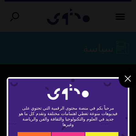
سياسة
This
The Video Cloud video was not found.
is
Close
a
Error Code:
Modal
modal
مرحباً بكم في منصة محتوى الرقمية التي تحتوي على
window.
VIDEO_CLOUD_ERR_VIDEO_NOT_FOUND
Dialog
فيديوهات منوعة تغطي اهتمامات مختلفة وتقدم كل ما هو
جديد في العلوم والتكنولوجيا والثقافة والفن والرياضة
Session ID:
2026-08-07:21c4555fa331301f109bd924
وغيرها
Player Element ID:
vidbcove