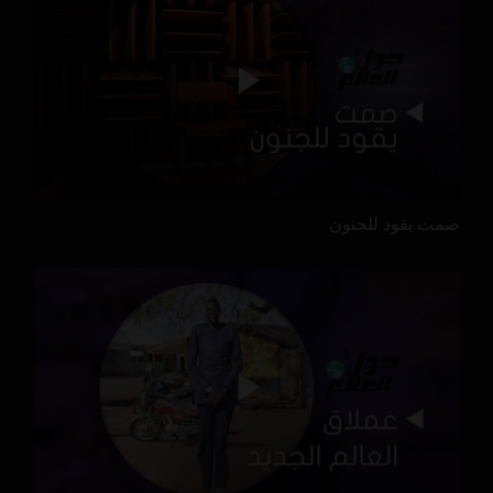
صمت يقود للجنون