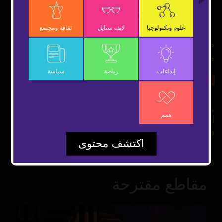
OK
علوم وتكنولوجيا
لايف ستايل
ثقافة ومجتمع
مركز زايد الزراعي للتنمية والتأهيل.. مبادرات
مستمرة
إبداعات
رياضة
سياسة
27 سبتمبر 2018
ثقافة ومجتمع
شارك
مركز زايد الزراعي، مشروع اجتماعي إنساني يهدف لمساعدة
همم
أصحاب الهمم في العمل بمجال الانتاج الزراعي بشقية النباتي
والحيواني.
اكتشف محتوى
مقاطع مقترحة