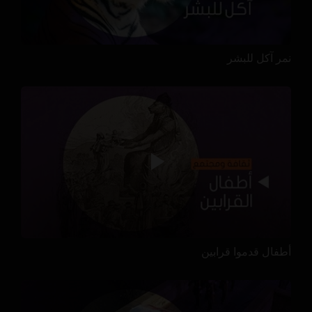
نمر آكل للبشر
أطفال قدموا قرابين