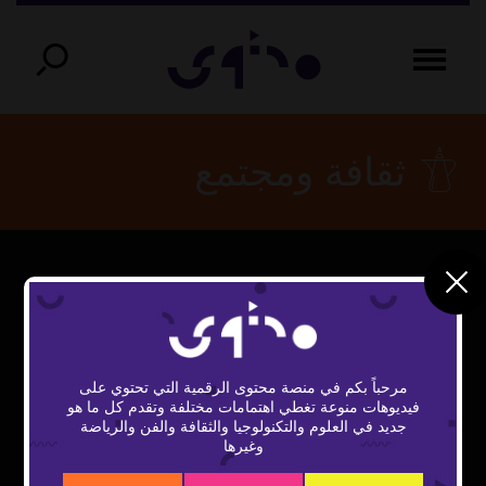
ثقافة ومجتمع
This
The Video Cloud video was not found.
is
Close
a
Error Code:
Modal
modal
window.
مرحباً بكم في منصة محتوى الرقمية التي تحتوي على
VIDEO_CLOUD_ERR_VIDEO_NOT_FOUND
Dialog
فيديوهات منوعة تغطي اهتمامات مختلفة وتقدم كل ما هو
جديد في العلوم والتكنولوجيا والثقافة والفن والرياضة
Session ID:
2026-08-08:318621c98806415c88494863
وغيرها
Player Element ID:
vidbcove