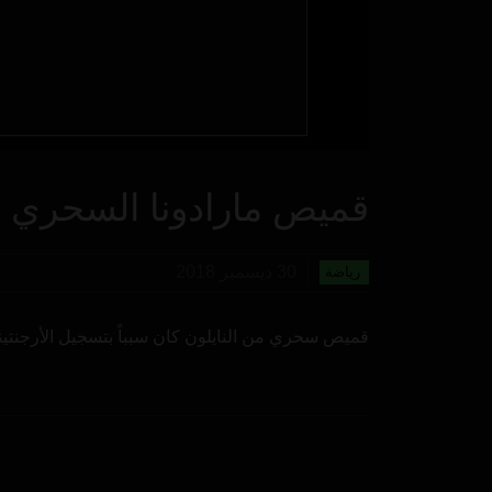
قميص مارادونا السحري
30 ديسمبر 2018
رياضة
قميص سحري من النايلون كان سبباً بتسجيل الأرجنتيني د