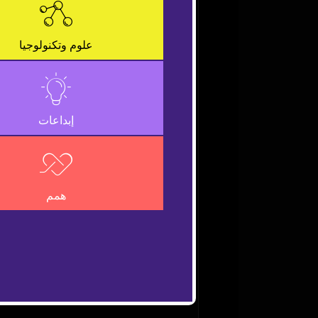
is
a
Close
modal
Modal
علوم وتكنولوجيا
window.
Dialog
إبداعات
همم