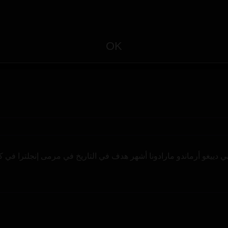
OK
ييغو أرماندو مارادونا أشهر هدف في التاريخ في مرمى إنجلترا في كأس ال