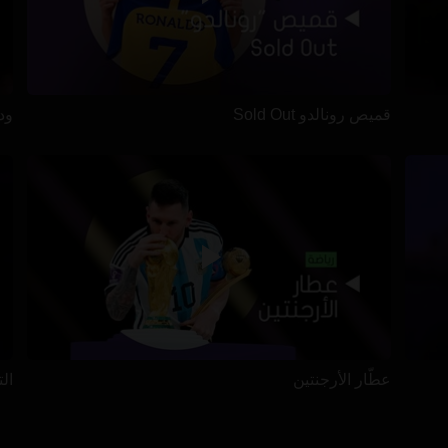
قميص رونالدو Sold Out
ود
عطّار الأرجنتين
الت