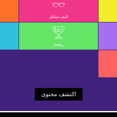
UD_ERR_VIDEO_NOT_FOUND
لايف ستايل
67ee7042616e0faf
Player Element ID:
vidbcove
رياضة
اكتشف محتوى