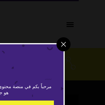
علوم وتكنو
مرحباً بكم في منصة محتوى
هو جد
This