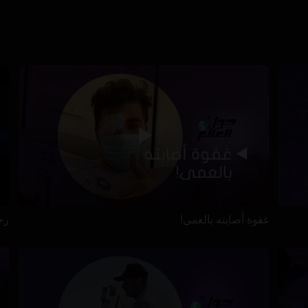
غفوة أصابته بالعمى!
رح