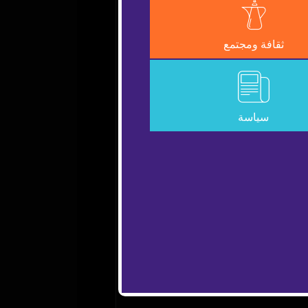
Error Code:
VIDEO_CLO
ثقافة ومجتمع
Session ID:
2026-08-08:5aa0df91
سياسة