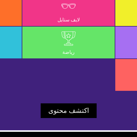
UD_ERR_VIDEO_NOT_FOUND
لايف ستايل
997c6fbb8c5bec9e
Player Element ID:
vidbcove
رياضة
اكتشف محتوى