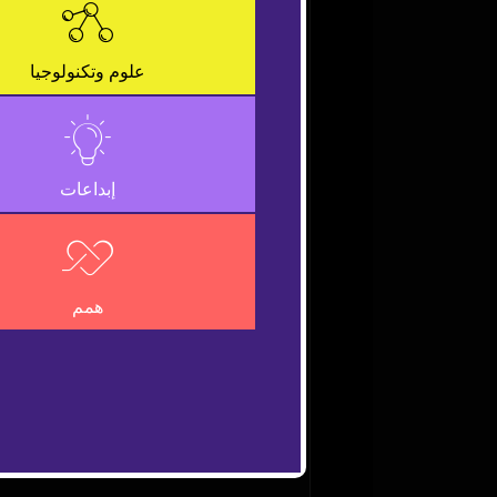
is
a
Close
modal
Modal
علوم وتكنولوجيا
window.
Dialog
إبداعات
همم