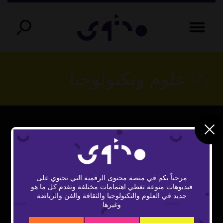
علوم وتكنولوجيا
This
The Video Cloud video was not found.
is
Close
a
Error Code:
Modal
modal
window.
مرحباً بكم في منصة محتوى الرقمية التي تحتوي على
VIDEO_CLOUD_ERR_VIDEO_NOT_FOUND
Dialog
فيديوهات منوعة تغطي اهتمامات مختلفة وتقدم كل ما هو
جديد في العلوم والتكنولوجيا والثقافة والفن والرياضة
Session ID:
2026-08-07:c9a4d538fc1817ecb06f210a
وغيرها
Player Element ID:
vidbcove