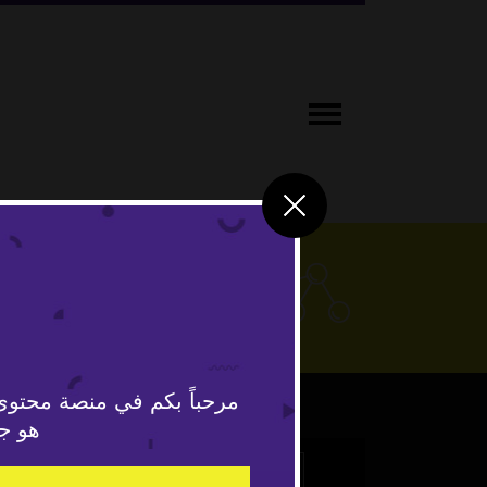
علوم وتكنو
مرحباً بكم في منصة محتوى
هو جد
This