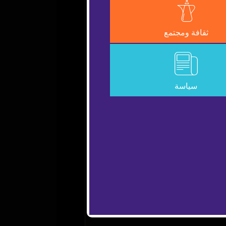
Error Code:
VIDEO_CLO
ثقافة ومجتمع
Session ID:
2026-08-06:de7a644d
سياسة