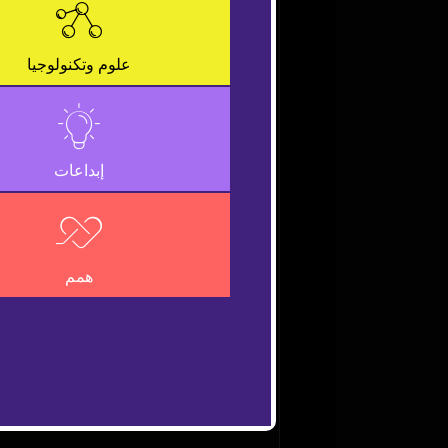
is
a
Close
modal
Modal
علوم وتكنولوجيا
window.
Dialog
إبداعات
همم