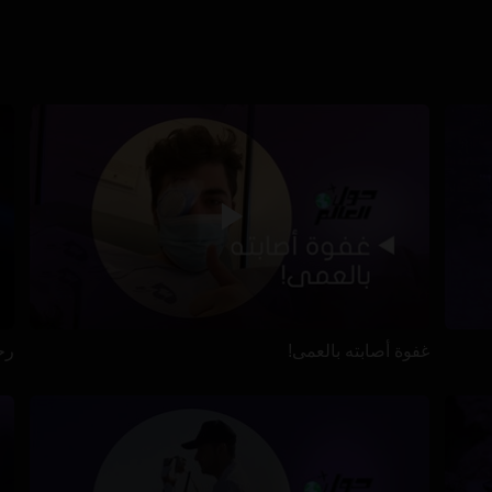
غفوة أصابته بالعمى!
رح