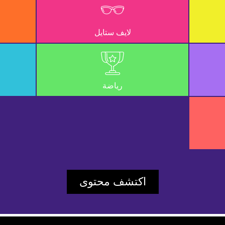
UD_ERR_VIDEO_NOT_FOUND
لايف ستايل
20207360dfb03e7
Player Element ID:
vidbcove
رياضة
اكتشف محتوى