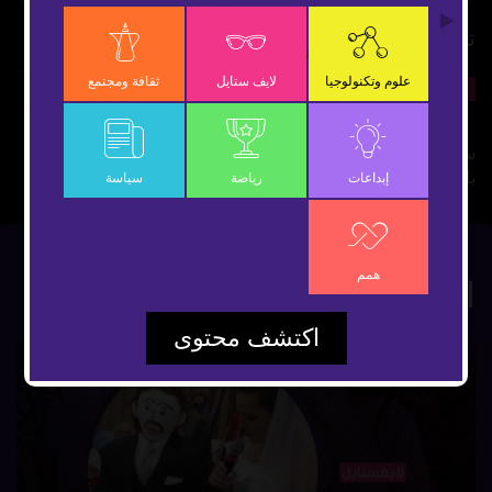
Video
تزوجت بـ دمية
علوم وتكنولوجيا
لايف ستايل
ثقافة ومجتمع
لايف ستايل
شارك
سيدة برازيلية تزوجت من رجل دمية منذ عام والآن تتهمه
بالخيانة..
إبداعات
رياضة
سياسة
همم
الأكثر مشاهدة
اكتشف محتوى