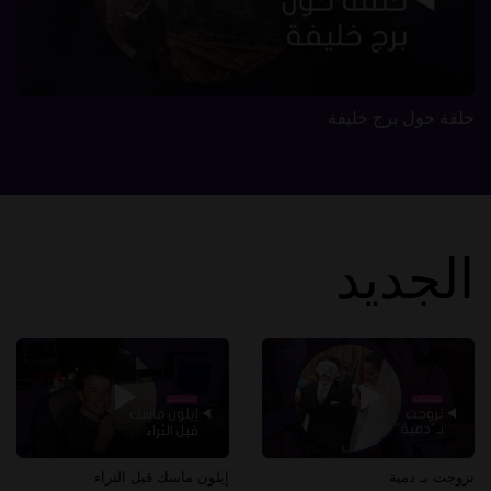
حلقة حول برج خليفة
الجديد
تزوجت بـ دمية
إيلون ماسك قبل الثراء