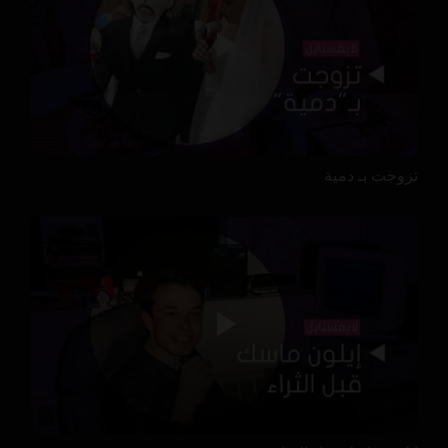
تزوجت بـ دمية