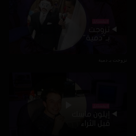
تزوجت بـ دمية