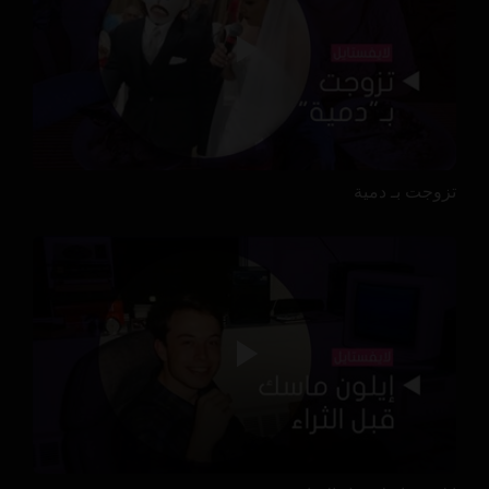
تزوجت بـ دمية