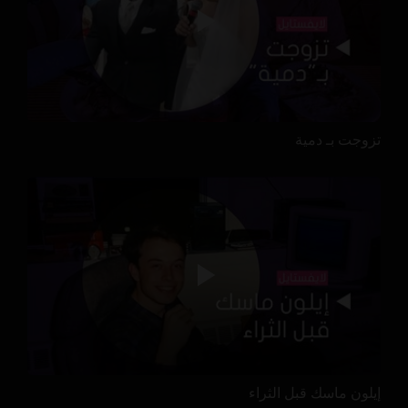
تزوجت بـ دمية
إيلون ماسك قبل الثراء