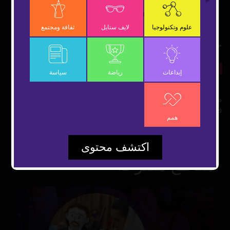
OK
علوم وتكنولوجيا
لايف ستايل
ثقافة ومجتمع
حلم راشد يتحقق مع أمل كبير بالشفاء
27 أكتوبر 2018
لايف ستايل
شارك
إبداعات
رياضة
سياسة
مؤسسة "تحقيق أمنية" تحقق حلم راشد في امتلاك حديقة ألعاب
في منزله.
همم
اكتشف محتوى
مقاطع مقترحة