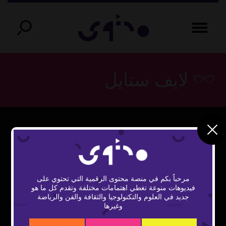
لايف ستايل
This
The Video Cloud video was not found.
is
Close
a
Error Code:
Modal
modal
مرحباً بكم في منصة محتوى الرقمية التي تحتوي على
window.
VIDEO_CLOUD_ERR_VIDEO_NOT_FOUND
Dialog
فيديوهات منوعة تغطي اهتمامات مختلفة وتقدم كل ما هو
جديد في العلوم والتكنولوجيا والثقافة والفن والرياضة
Session ID:
2026-08-08:ff7070e9e2da36e9d8d49b8a
وغيرها
Player Element ID:
vidbcove