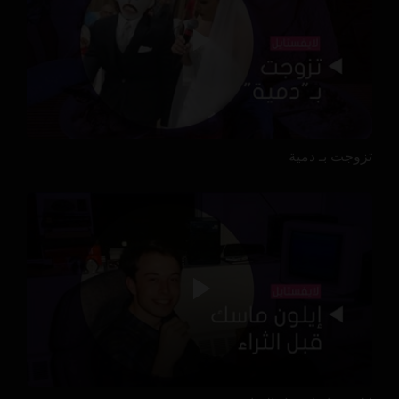
تزوجت بـ دمية