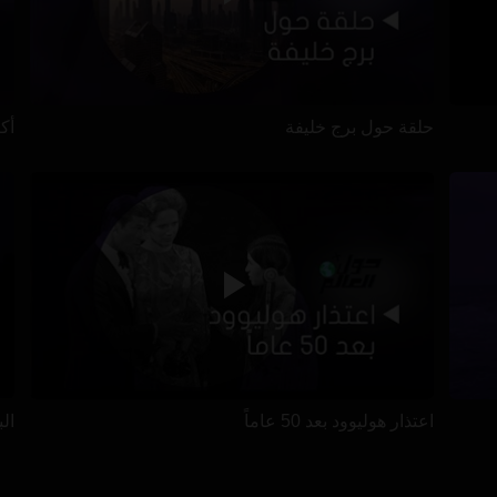
حلقة حول برج خليفة
أكب
اعتذار هوليوود بعد 50 عاماً
ال