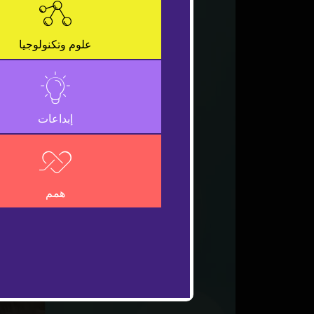
علوم وتكنولوجيا
إبداعات
همم