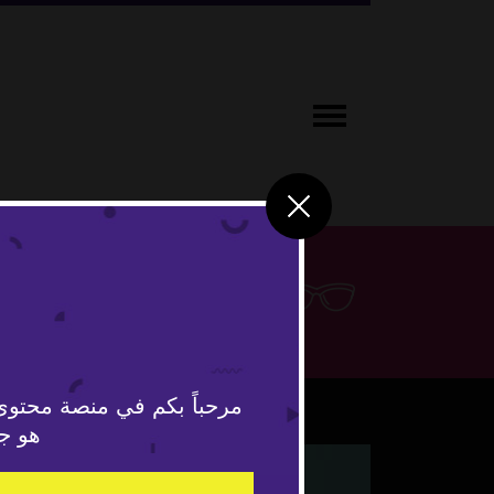
لايف ستاي
مرحباً بكم في منصة محتوى
هو جد