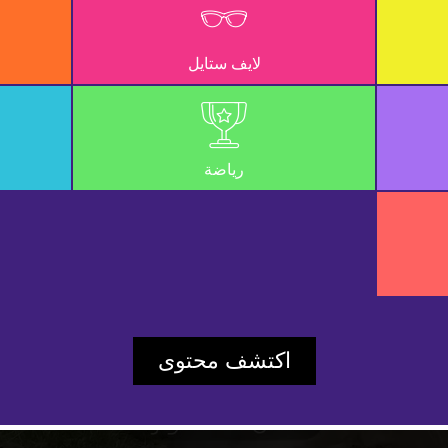
لايف ستايل
رياضة
Play
اكتشف محتوى
Video