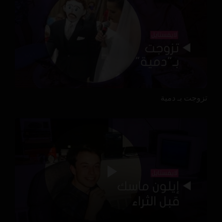
تزوجت بـ دمية