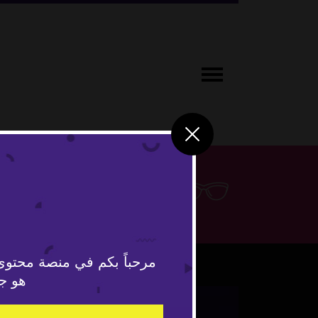
لايف ستاي
مرحباً بكم في منصة محتوى
هو جد