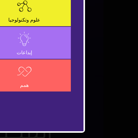
علوم وتكنولوجيا
إبداعات
همم