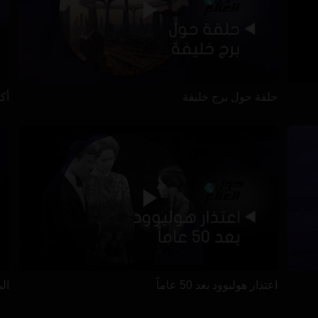
حلقة حول برج خليفة
أكب
اعتذار هوليوود بعد 50 عاماً
ال