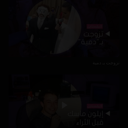
تزوجت بـ دمية