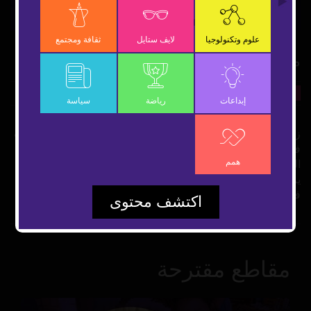
Video
علوم وتكنولوجيا
لايف ستايل
ثقافة ومجتمع
مدرسة لتعليم الفتيات مهارات البناء
5 سبتمبر 2021
لايف ستايل
شارك
إبداعات
رياضة
سياسة
زيادة عدد النساء اللاتي يبنين العالم ورشة الفتيات مدرسة أُنشأت
في ولاية كاليفورنيا الأميركية عام 2013 تهدف إلى تعليم الفتيات
همم
اللاتي تتراوح أعمارهن بين 9 و18 سنة فنون ومهارات البناء مما
يزيد من ثقتهن بأنفسهن ويشجعهن على إظهار المزيد من الإبداع
في هذا المجال
اكتشف محتوى
مقاطع مقترحة