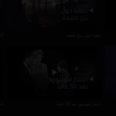
حلقة حول برج خليفة
أكب
اعتذار هوليوود بعد 50 عاماً
ال