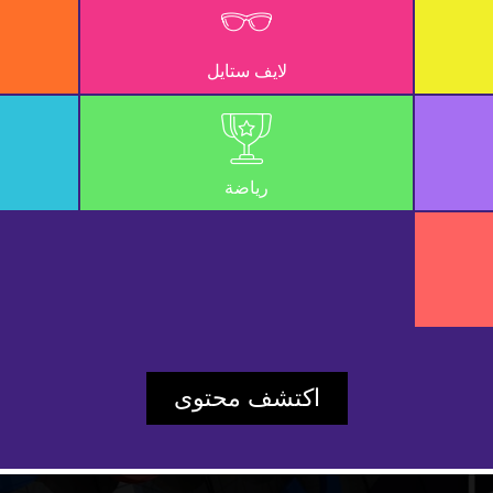
لايف ستايل
رياضة
Play
اكتشف محتوى
Video