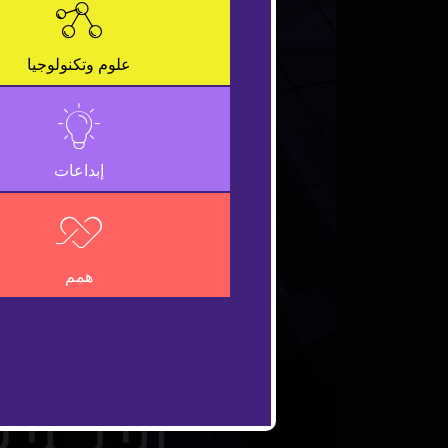
علوم وتكنولوجيا
إبداعات
همم