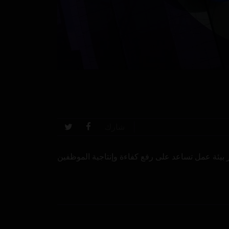
شارك
 لها في ولاية نيويورك الأميركية بتكلفة 2.1 مليار دولار وذلك لتوفير بيئة عمل تساعد على رفع كفاءة وإنتاجية الموظفين