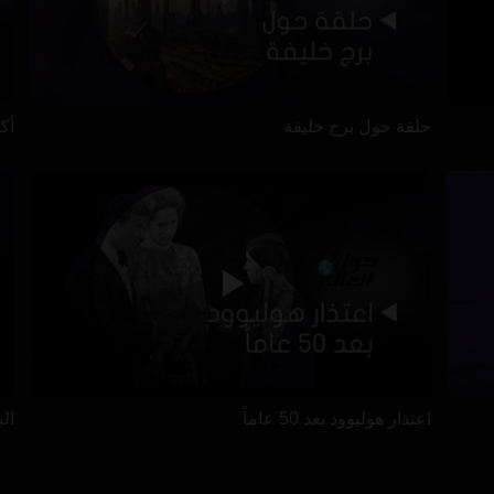
حلقة حول برج خليفة
أكب
اعتذار هوليوود بعد 50 عاماً
ال