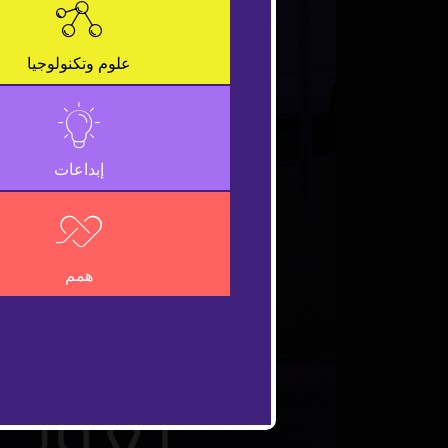
علوم وتكنولوجيا
إبداعات
همم