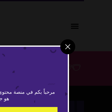
لايف ستاي
مرحباً بكم في منصة محتوى
هو جد