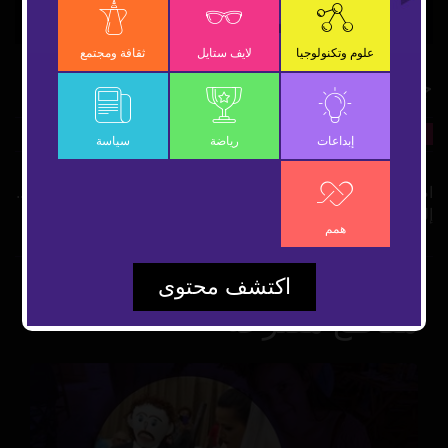
Video
علوم وتكنولوجيا
لايف ستايل
ثقافة ومجتمع
جائزة الأبحاث المضحكة
4 أكتوبر 2022
لايف ستايل
شارك
إبداعات
رياضة
سياسة
اضحك ثم فكر.. جائزة علمية مرموقة تجمع بين الذكاء وخفة الدم..
إليكم أبرز الفائزين بها
همم
اكتشف محتوى
مقاطع مقترحة