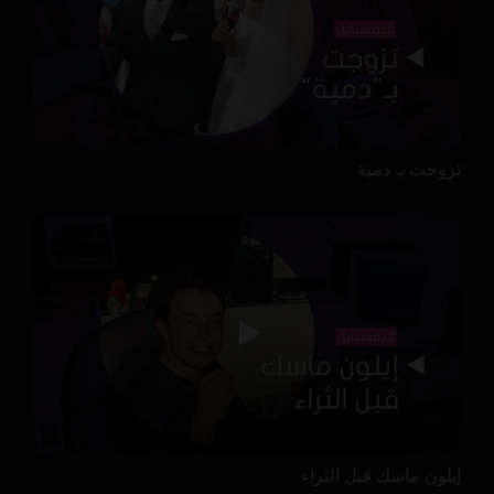
تزوجت بـ دمية
إيلون ماسك قبل الثراء