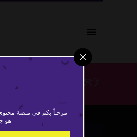
لايف ستاي
مرحباً بكم في منصة محتوى
هو جد