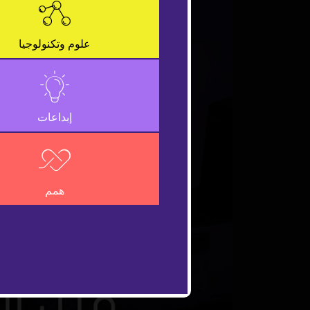
علوم وتكنولوجيا
إبداعات
همم