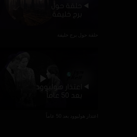
حلقة حول برج خليفة
اعتذار هوليوود بعد 50 عاماً