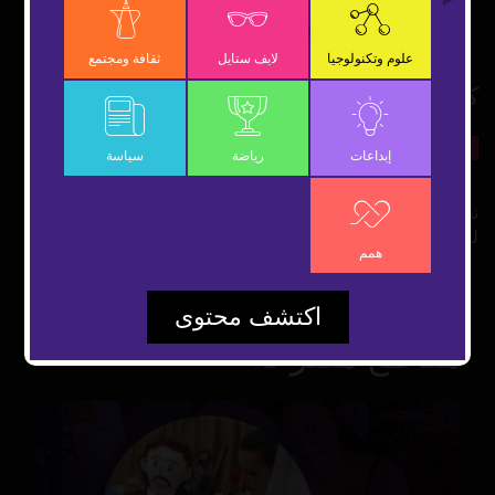
OK
علوم وتكنولوجيا
لايف ستايل
ثقافة ومجتمع
كيف تجعل قهوتك اليومية صحية؟
5 نوفمبر 2018
لايف ستايل
شارك
إبداعات
رياضة
سياسة
نستعرض في هذا الفيديو 5 فيتامينات يمكنك إضافتها لقهوتك
لتجعلها أكثر فائدة.
همم
اكتشف محتوى
مقاطع مقترحة