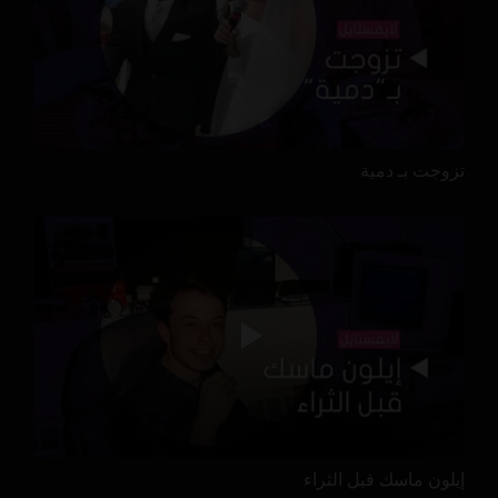
تزوجت بـ دمية
إيلون ماسك قبل الثراء