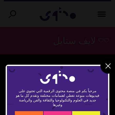
لايف ستايل
This
The Video Cloud video was not found.
is
Close
a
Error Code:
Modal
modal
مرحباً بكم في منصة محتوى الرقمية التي تحتوي على
window.
VIDEO_CLOUD_ERR_VIDEO_NOT_FOUND
Dialog
فيديوهات منوعة تغطي اهتمامات مختلفة وتقدم كل ما هو
جديد في العلوم والتكنولوجيا والثقافة والفن والرياضة
Session ID:
2026-08-08:f531406ed3934d7a5b30a0fa
وغيرها
Player Element ID:
vidbcove