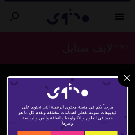
لايف ستايل
This
The Video Cloud video was not found.
is
Close
a
Error Code:
Modal
modal
مرحباً بكم في منصة محتوى الرقمية التي تحتوي على
window.
VIDEO_CLOUD_ERR_VIDEO_NOT_FOUND
Dialog
فيديوهات منوعة تغطي اهتمامات مختلفة وتقدم كل ما هو
جديد في العلوم والتكنولوجيا والثقافة والفن والرياضة
Session ID:
2026-08-06:b74b224bce99e53b2c4d012
وغيرها
Player Element ID:
vidbcove