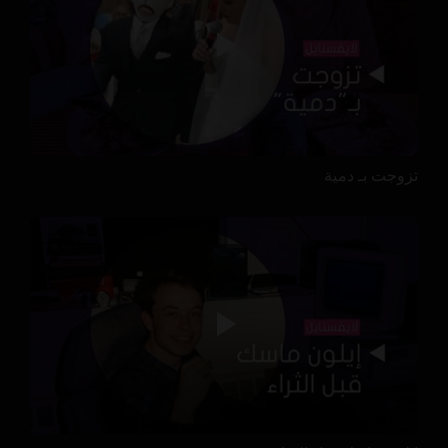
تزوجت بـ دمية