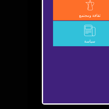
Error Code:
VIDEO_CLO
ثقافة ومجتمع
Session ID:
2026-08-06:572cd5c6
سياسة