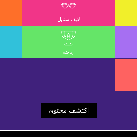
UD_ERR_VIDEO_NOT_FOUND
لايف ستايل
f287f6fec28700cd
Player Element ID:
vidbcove
رياضة
اكتشف محتوى