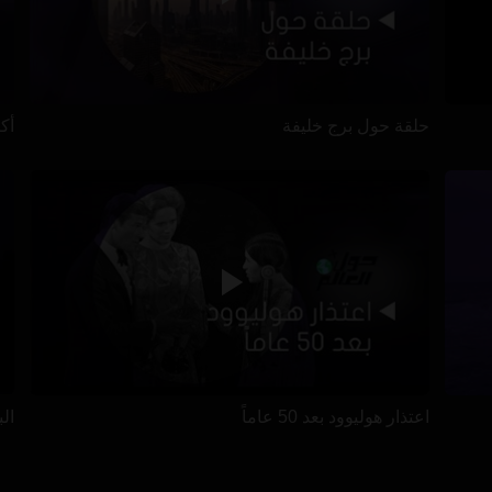
حلقة حول برج خليفة
أكب
اعتذار هوليوود بعد 50 عاماً
ال