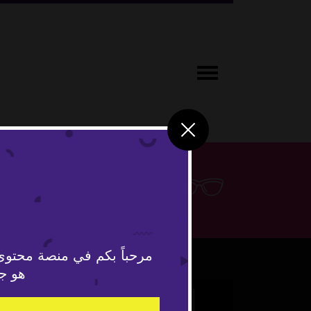
لايف ستاي
مرحباً بكم في منصة محتوى
هو جد
This