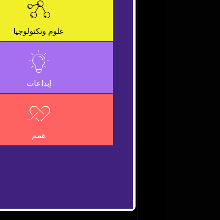
is
a
Close
modal
Modal
علوم وتكنولوجيا
window.
Dialog
إبداعات
همم