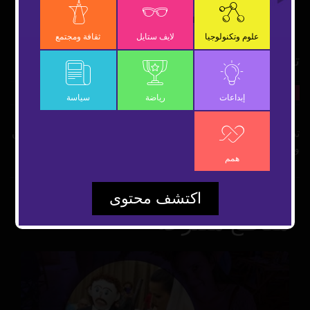
OK
علوم وتكنولوجيا
لايف ستايل
ثقافة ومجتمع
تطبيق My Fitness Pal .. راقب صحتك
27 سبتمبر 2018
لايف ستايل
شارك
إبداعات
رياضة
سياسة
تطبيق My Fitness Pal لمتابعة نشاطاتك الرياضية وتنبيهك بالوزن
وكمية الماء بالجسم.
همم
اكتشف محتوى
مقاطع مقترحة