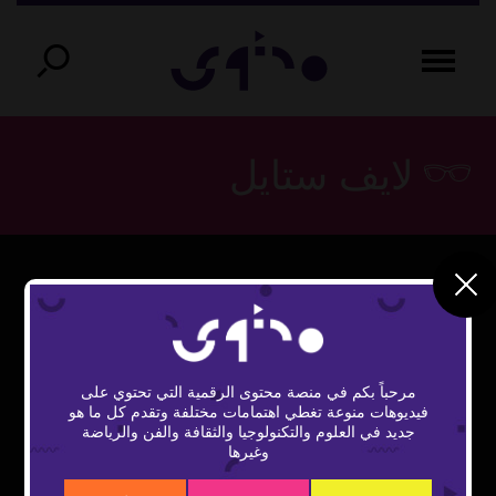
لايف ستايل
This
The Video Cloud video was not found.
is
Close
a
Error Code:
Modal
modal
مرحباً بكم في منصة محتوى الرقمية التي تحتوي على
window.
VIDEO_CLOUD_ERR_VIDEO_NOT_FOUND
Dialog
فيديوهات منوعة تغطي اهتمامات مختلفة وتقدم كل ما هو
جديد في العلوم والتكنولوجيا والثقافة والفن والرياضة
Session ID:
2026-08-08:a76e35d54626a0d863825af
وغيرها
Player Element ID:
vidbcove