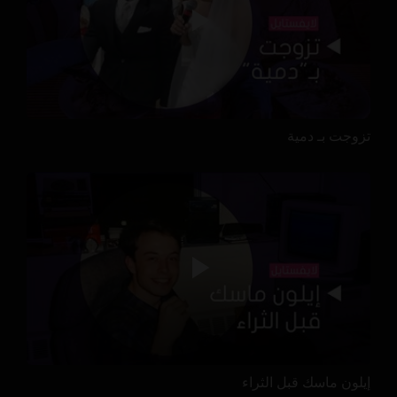
تزوجت بـ دمية
إيلون ماسك قبل الثراء